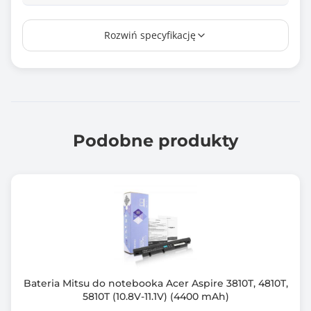
Producent/marka ogniw
Rozwiń specyfikację
Tianneng
Zamiennik baterii o kodzie
4ICR17/65, L12S4L01, L12S4Z01,
Certyfikat
CE
Podobne produkty
RoHS
Zawiera baterię / akumulator
Tak
Informacje dodatkowe
Marka ogniw: Tianneng,
Gwarancja: *dodatkowe 6 miesięcy po darmowej
rejestracji produktu,
Bateria Mitsu do notebooka Acer Aspire 3810T, 4810T,
Brak efektu pamięci,
5810T (10.8V-11.1V) (4400 mAh)
Zabezpieczenie przed: przepięciem, przegrzaniem,