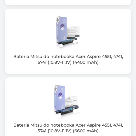
zwarciem, przeciążeniem,
Zabezpieczenie przed: głębokim rozładowaniem oraz
przeładowaniem,
Certyfikat: CE, RoHS,
W zestawie: bateria, instrukcja obsługi, karta
gwarancyjna
Bateria Mitsu do notebooka Acer Aspire 4551, 4741,
5741 (10.8V-11.1V) (4400 mAh)
Bateria Mitsu do notebooka Acer Aspire 4551, 4741,
5741 (10.8V-11.1V) (6600 mAh)