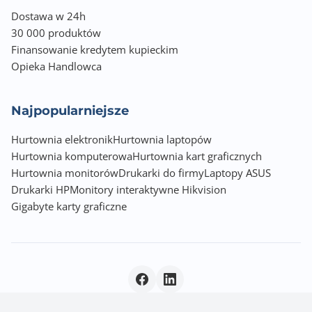
Dostawa w 24h
30 000 produktów
Finansowanie kredytem kupieckim
Opieka Handlowca
Najpopularniejsze
Hurtownia elektronik
Hurtownia laptopów
Hurtownia komputerowa
Hurtownia kart graficznych
Hurtownia monitorów
Drukarki do firmy
Laptopy ASUS
Drukarki HP
Monitory interaktywne Hikvision
Gigabyte karty graficzne
Polityka prywatności
|
© 2026 Incom Group SA