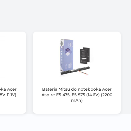
roduktu,
, przeciążeniem,
dowaniem,
oka Acer
Bateria Mitsu do notebooka Acer
8V-11.1V)
Aspire E5-475, E5-575 (14.6V) (2200
mAh)