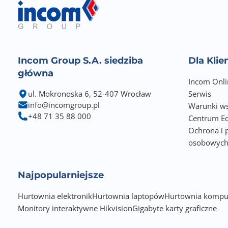
Incom Group S.A. siedziba
Dla Kli
główna
Incom Onli
ul. Mokronoska 6, 52-407 Wrocław
Serwis
info@incomgroup.pl
Warunki ws
+48 71 35 88 000
Centrum Ed
Ochrona i 
osobowyc
Najpopularniejsze
Hurtownia elektronik
Hurtownia laptopów
Hurtownia kompu
Monitory interaktywne Hikvision
Gigabyte karty graficzne