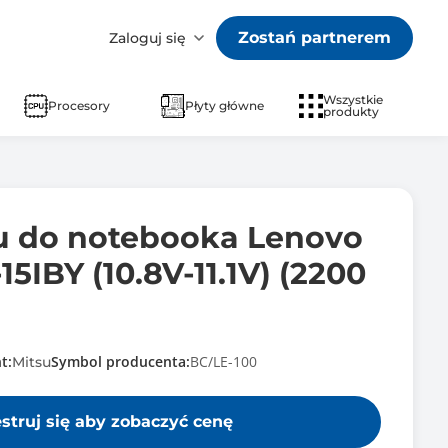
Zostań partnerem
Zaloguj się
Wszystkie
Procesory
Płyty główne
produkty
su do notebooka Lenovo
5IBY (10.8V-11.1V) (2200
t:
Symbol producenta:
BC/LE-100
Mitsu
estruj się aby zobaczyć cenę