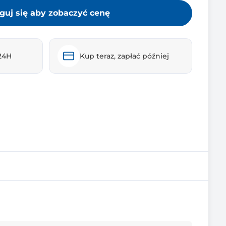
guj się aby zobaczyć cenę
24H
Kup teraz, zapłać później