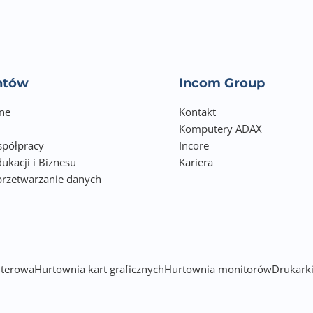
entów
Incom Group
ne
Kontakt
Komputery ADAX
półpracy
Incore
ukacji i Biznesu
Kariera
przetwarzanie danych
h
terowa
Hurtownia kart graficznych
Hurtownia monitorów
Drukarki