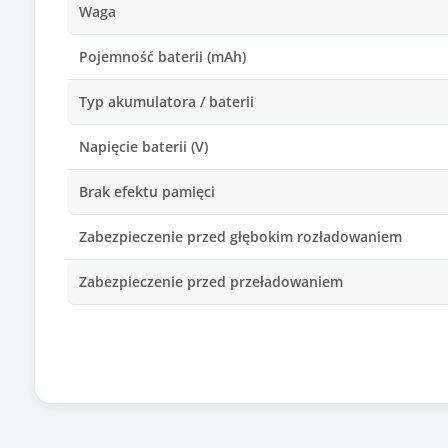
Waga
Pojemność baterii (mAh)
Typ akumulatora / baterii
Napięcie baterii (V)
Brak efektu pamięci
Zabezpieczenie przed głębokim rozładowaniem
Zabezpieczenie przed przeładowaniem
Producent/marka ogniw
Zamiennik baterii o kodzie
Certyfikat