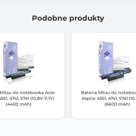
RoHS
Tak
Podobne produkty
Marka ogniw: Tianneng,
Gwarancja: *dodatkowe 6 miesięcy po darmowej rejestracji p
Brak efektu pamięci,
Zabezpieczenie przed: przepięciem, przegrzaniem, zwarciem
Zabezpieczenie przed: głębokim rozładowaniem oraz przeła
Certyfikat: CE, RoHS,
 Mitsu do notebooka Acer
Bateria Mitsu do notebo
W zestawie: bateria, instrukcja obsługi, karta gwarancyjna
551, 4741, 5741 (10.8V-11.1V)
Aspire 4551, 4741, 5741 (10.
(4400 mAh)
(6600 mAh)