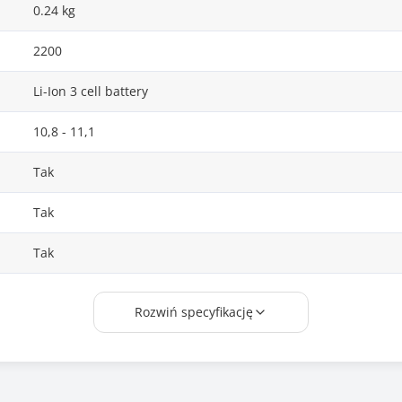
0.24 kg
2200
Li-Ion 3 cell battery
10,8 - 11,1
Tak
Tak
Tak
Tianneng
Rozwiń specyfikację
5B10H42764, 5B10H42831, 5B10K10177, 5B10K10220, L14C3A
CE