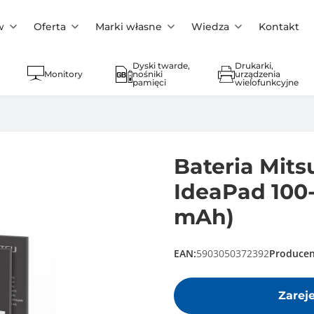
w
Oferta
Marki własne
Wiedza
Kontakt
Dyski twarde,
Drukarki,
Monitory
nośniki
urządzenia
pamięci
wielofunkcyjne
Bateria Mit
IdeaPad 100-1
mAh)
EAN:
5903050372392
Producen
Zarej