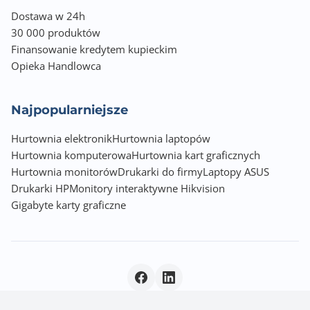
Dostawa w 24h
30 000 produktów
Finansowanie kredytem kupieckim
Opieka Handlowca
Najpopularniejsze
Hurtownia elektronik
Hurtownia laptopów
Hurtownia komputerowa
Hurtownia kart graficznych
Hurtownia monitorów
Drukarki do firmy
Laptopy ASUS
Drukarki HP
Monitory interaktywne Hikvision
Gigabyte karty graficzne
Polityka prywatności
|
© 2026 Incom Group SA