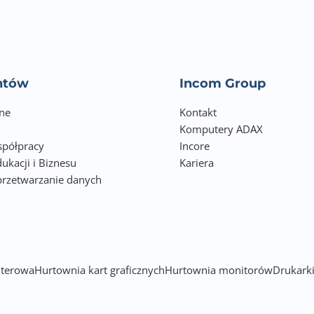
entów
Incom Group
ne
Kontakt
Komputery ADAX
półpracy
Incore
ukacji i Biznesu
Kariera
przetwarzanie danych
h
terowa
Hurtownia kart graficznych
Hurtownia monitorów
Drukarki