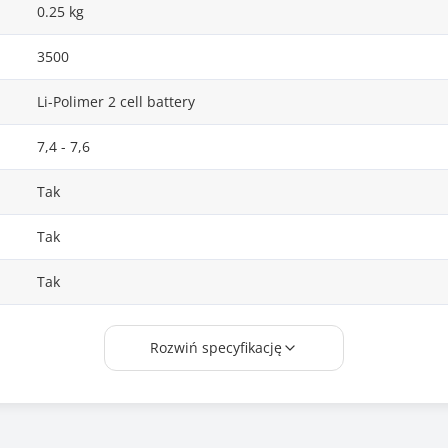
0.25 kg
3500
Li-Polimer 2 cell battery
7,4 - 7,6
Tak
Tak
Tak
Tianneng
Rozwiń specyfikację
L14L2P21, L14L2P21(2ICP6/55/90), L14L3P21, L14M2P21, L14M
L14M3P21