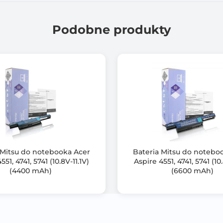
CE
RoHS
Podobne produkty
Tak
Gwarancja: *dodatkowe 6 miesięcy po darmowej rejestracji p
Zabezpieczenie przed: przepięciem, przegrzaniem, zwarciem
W zestawie: bateria, instrukcja obsługi, karta gwarancyjna
 Mitsu do notebooka Acer
Bateria Mitsu do notebo
551, 4741, 5741 (10.8V-11.1V)
Aspire 4551, 4741, 5741 (10.
(4400 mAh)
(6600 mAh)