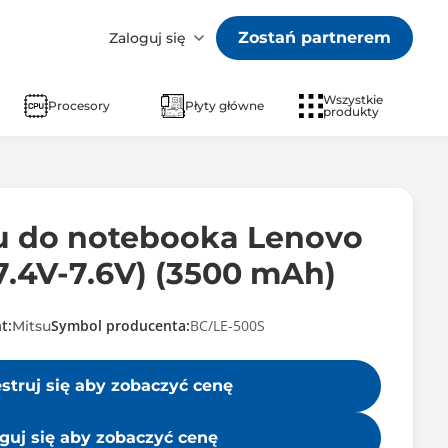
Zostań partnerem
Zaloguj się
Wszystkie
Procesory
Płyty główne
produkty
su do notebooka Lenovo
7.4V-7.6V) (3500 mAh)
t:
Symbol producenta:
BC/LE-500S
Mitsu
estruj się aby zobaczyć cenę
guj się aby zobaczyć cenę