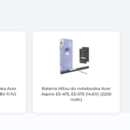
roduktu,
, przeciążeniem,
oka Acer
Bateria Mitsu do notebooka Acer
8V-11.1V)
Aspire E5-475, E5-575 (14.6V) (2200
mAh)