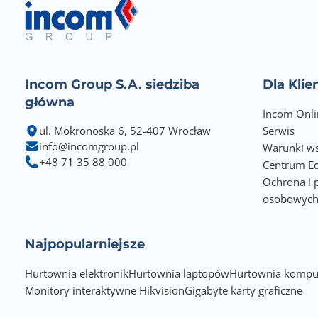
Incom Group S.A. siedziba
Dla Kli
główna
Incom Onli
ul. Mokronoska 6, 52-407 Wrocław
Serwis
info@incomgroup.pl
Warunki ws
+48 71 35 88 000
Centrum Ed
Ochrona i 
osobowyc
Najpopularniejsze
Hurtownia elektronik
Hurtownia laptopów
Hurtownia kompu
Monitory interaktywne Hikvision
Gigabyte karty graficzne