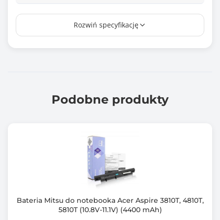
Producent/marka ogniw
Rozwiń specyfikację
Tianneng
Zamiennik baterii o kodzie
808398-2B1, 808398-2C1, 808452-001, 808452-002,
HSTNN-C87C, HSTNN-DB7D
VV09090XL, VV09XL, VVO9XL
Podobne produkty
Certyfikat
CE
RoHS
Zawiera baterię / akumulator
Tak
Informacje dodatkowe
Zabezpieczenie przed: przepięciem, przegrzaniem,
Bateria Mitsu do notebooka Acer Aspire 3810T, 4810T,
zwarciem, przeciążeniem
5810T (10.8V-11.1V) (4400 mAh)
W zestawie: bateria, instrukcja obsługi, karta