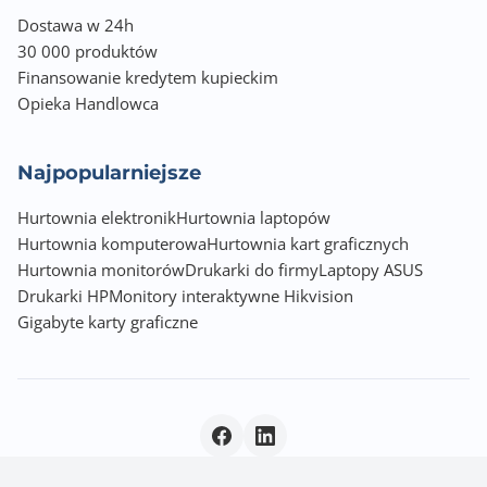
Dostawa w 24h
30 000 produktów
Finansowanie kredytem kupieckim
Opieka Handlowca
Najpopularniejsze
Hurtownia elektronik
Hurtownia laptopów
Hurtownia komputerowa
Hurtownia kart graficznych
Hurtownia monitorów
Drukarki do firmy
Laptopy ASUS
Drukarki HP
Monitory interaktywne Hikvision
Gigabyte karty graficzne
Polityka prywatności
|
© 2026 Incom Group SA