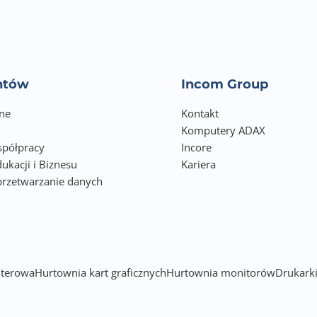
Zabezpieczenie przed: głębokim rozładowaniem oraz przeła
Certyfikat: CE, RoHS,
W zestawie: bateria, instrukcja obsługi, karta gwarancyjna
entów
Incom Group
ne
Kontakt
Komputery ADAX
półpracy
Incore
ukacji i Biznesu
Kariera
przetwarzanie danych
h
terowa
Hurtownia kart graficznych
Hurtownia monitorów
Drukarki