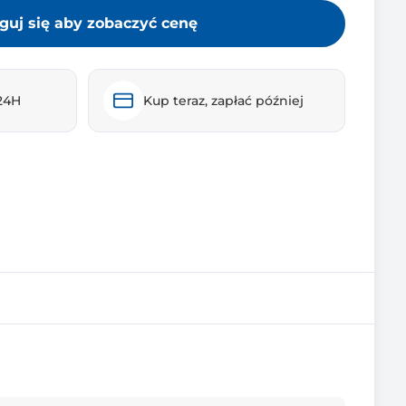
guj się aby zobaczyć cenę
24H
Kup teraz, zapłać później