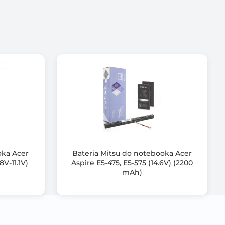
TNN-I62C,
N-IB89,
NN-XB88,
, ZZ08,
oka Acer
Bateria Mitsu do notebooka Acer
8V-11.1V)
Aspire E5-475, E5-575 (14.6V) (2200
mAh)
roduktu,
, przeciążeniem,