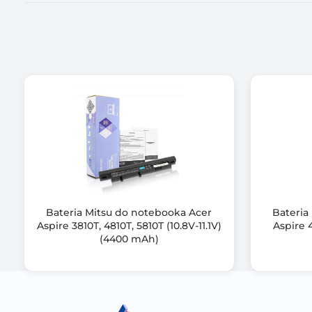
Certyfikat
Zawiera baterię / akumulator
Bateria Mitsu do notebooka Acer
Bateria
Informacje dodatkowe
Aspire 3810T, 4810T, 5810T (10.8V-11.1V)
Aspire 4
(4400 mAh)