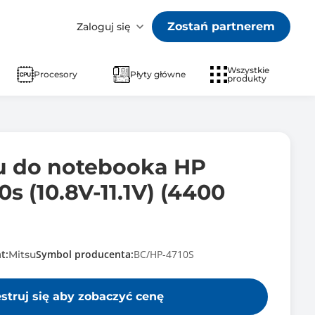
Zostań partnerem
Zaloguj się
Wszystkie
Procesory
Płyty główne
produkty
su do notebooka HP
s (10.8V-11.1V) (4400
t:
Symbol producenta:
BC/HP-4710S
Mitsu
estruj się aby zobaczyć cenę