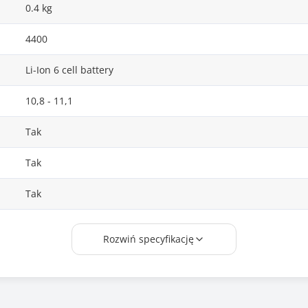
0.4 kg
4400
Li-Ion 6 cell battery
10,8 - 11,1
Tak
Tak
Tak
Tianneng
Rozwiń specyfikację
513129-141, 513129-161, 513129-321, 513129-351, 513129-36
513130-141, 513130-161, 513130-321, 535753-001, 535808-00
536418-001, 572032-001, 591998-141, 593576-001, HSTNN-1B