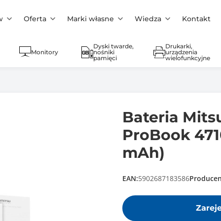
w
Oferta
Marki własne
Wiedza
Kontakt
Dyski twarde,
Drukarki,
Monitory
nośniki
urządzenia
pamięci
wielofunkcyjne
Bateria Mit
ProBook 4710
mAh)
EAN:
5902687183586
Producen
Zarej