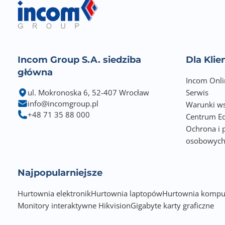
Incom Group S.A. siedziba
Dla Kli
główna
Incom Onli
ul. Mokronoska 6, 52-407 Wrocław
Serwis
info@incomgroup.pl
Warunki ws
+48 71 35 88 000
Centrum Ed
Ochrona i 
osobowyc
Najpopularniejsze
Hurtownia elektronik
Hurtownia laptopów
Hurtownia kompu
Monitory interaktywne Hikvision
Gigabyte karty graficzne