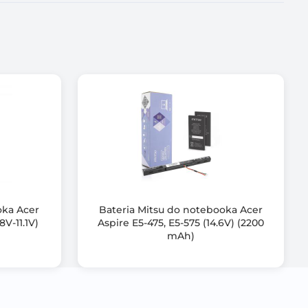
roduktu,
oka Acer
Bateria Mitsu do notebooka Acer
, przeciążeniem,
8V-11.1V)
Aspire E5-475, E5-575 (14.6V) (2200
mAh)
dowaniem,