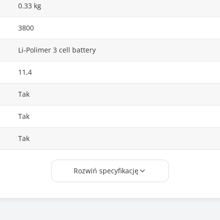
0.33 kg
3800
Li-Polimer 3 cell battery
11,4
Tak
Tak
Tak
Tianneng
Rozwiń specyfikację
760944-141, 760944-221, 760944-241, 760944-421, 760944-42
760944-541, 761230-005, HP011401-PRR13G01, HSTNN-LB6L,
J8C75PA, NP03, NP03043XL, NP03043XL-PR, NP03XL,