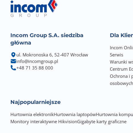
Incom Group S.A. siedziba
Dla Kli
główna
Incom Onli
ul. Mokronoska 6, 52-407 Wrocław
Serwis
info@incomgroup.pl
Warunki ws
+48 71 35 88 000
Centrum Ed
Ochrona i 
osobowyc
Najpopularniejsze
Hurtownia elektronik
Hurtownia laptopów
Hurtownia kompu
Monitory interaktywne Hikvision
Gigabyte karty graficzne