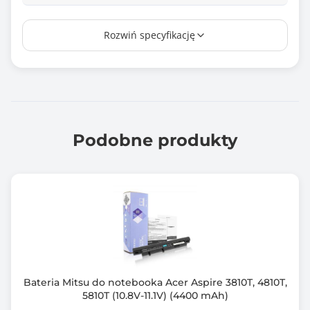
Producent/marka ogniw
Rozwiń specyfikację
Tianneng
Zamiennik baterii o kodzie
849570, 849570-541, 849910-850, 905277-001,
HSTNN-OB7T, HSTNN-UB7A, TE03
TE03XL, TPN-Q173
Podobne produkty
Certyfikat
CE
RoHS
Zawiera baterię / akumulator
Tak
Informacje dodatkowe
Zabezpieczenie przed: przepięciem, przegrzaniem,
Bateria Mitsu do notebooka Acer Aspire 3810T, 4810T,
zwarciem, przeciążeniem
5810T (10.8V-11.1V) (4400 mAh)
W zestawie: bateria, instrukcja obsługi, karta