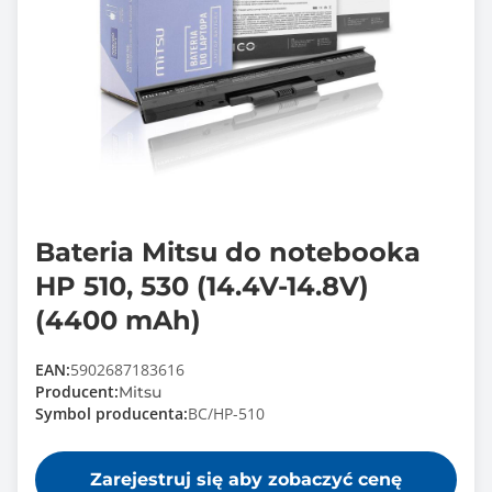
Bateria Mitsu do notebooka
HP 510, 530 (14.4V-14.8V)
(4400 mAh)
EAN:
5902687183616
Producent:
Mitsu
Symbol producenta:
BC/HP-510
Zarejestruj się aby zobaczyć cenę