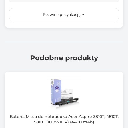
Producent/marka ogniw
Rozwiń specyfikację
Tianneng
Zamiennik baterii o kodzie
440264-ABC, 440265-ABC, 440266-ABC, 440267-ABC,
440268-ABC,
440704-001, 440704001, 441674-001, 443063-001,
4438518-001,
Podobne produkty
HSTNN-C20C, HSTNN-C29C, HSTNN-FB40, HSTNN-
IB44, HSTNN-IB45, RW557AA,
Certyfikat
CE
RoHS
Zawiera baterię / akumulator
Tak
Bateria Mitsu do notebooka Acer Aspire 3810T, 4810T,
5810T (10.8V-11.1V) (4400 mAh)
Informacje dodatkowe