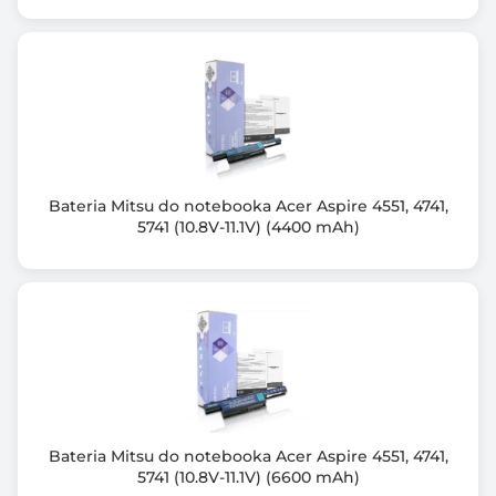
Marka ogniw: Tianneng,
Gwarancja: *dodatkowe 6 miesięcy po darmowej
rejestracji produktu,
Brak efektu pamięci,
Zabezpieczenie przed: przepięciem, przegrzaniem,
zwarciem, przeciążeniem,
Zabezpieczenie przed: głębokim rozładowaniem oraz
przeładowaniem,
Bateria Mitsu do notebooka Acer Aspire 4551, 4741,
Certyfikat: CE, RoHS,
5741 (10.8V-11.1V) (4400 mAh)
W zestawie: bateria, instrukcja obsługi, karta
gwarancyjna
Bateria Mitsu do notebooka Acer Aspire 4551, 4741,
5741 (10.8V-11.1V) (6600 mAh)