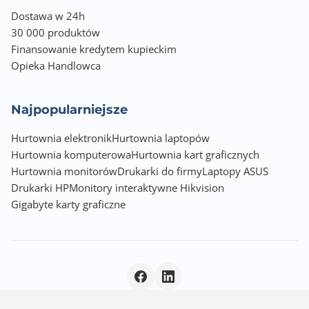
Dostawa w 24h
30 000 produktów
Finansowanie kredytem kupieckim
Opieka Handlowca
Najpopularniejsze
Hurtownia elektronik
Hurtownia laptopów
Hurtownia komputerowa
Hurtownia kart graficznych
Hurtownia monitorów
Drukarki do firmy
Laptopy ASUS
Drukarki HP
Monitory interaktywne Hikvision
Gigabyte karty graficzne
Polityka prywatności
|
© 2026 Incom Group SA