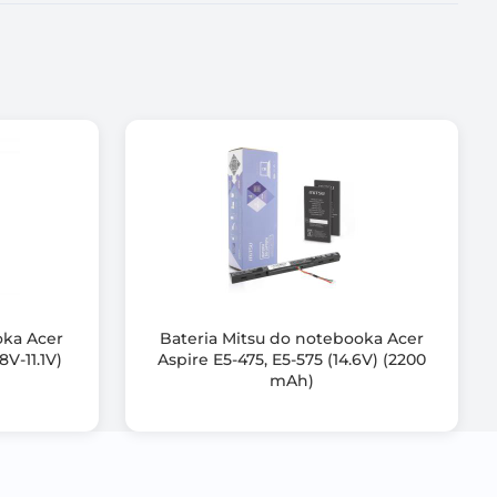
 HSTNN-DB8B
NN-LB7V, HSTNN-LB7W
 , JCO3, JCO4
W129, TPN-W130
oka Acer
Bateria Mitsu do notebooka Acer
, przeciążeniem
8V-11.1V)
Aspire E5-475, E5-575 (14.6V) (2200
mAh)
produktu