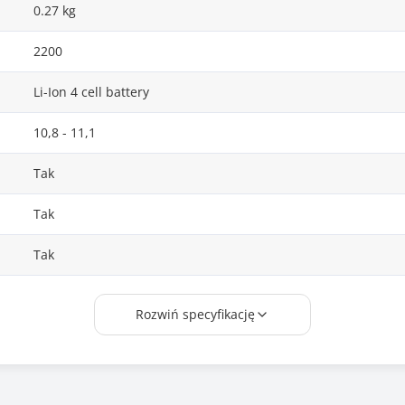
0.27 kg
2200
Li-Ion 4 cell battery
10,8 - 11,1
Tak
Tak
Tak
Tianneng
Rozwiń specyfikację
2LP34AA, 919681-221, 919681-231, 919681-241, 919681-241 ,
919681-831, 919682-121, 919682-131, 919682-141, 919682-22
919682-241, 919682-421, 919682-422, 919682-831, 919682-83