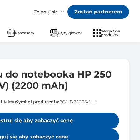
Zostań partnerem
Zaloguj się
Wszystkie
Procesory
Płyty główne
produkty
su do notebooka HP 250
.1V) (2200 mAh)
t:
Symbol producenta:
BC/HP-250G6-11.1
Mitsu
estruj się aby zobaczyć cenę
guj się aby zobaczyć cenę