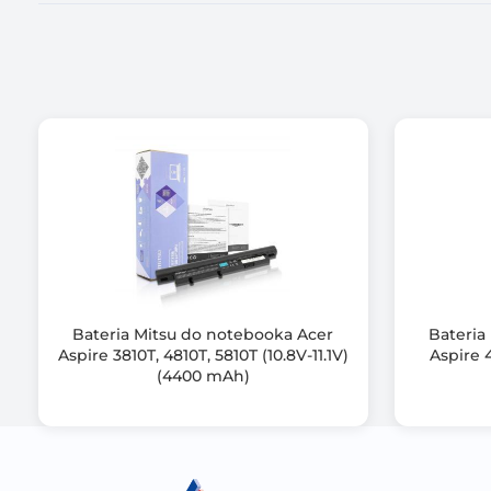
Certyfikat
Zawiera baterię / akumulator
Bateria Mitsu do notebooka Acer
Bateria
Informacje dodatkowe
Aspire 3810T, 4810T, 5810T (10.8V-11.1V)
Aspire 4
(4400 mAh)
Gwarancja producenta [mies.]