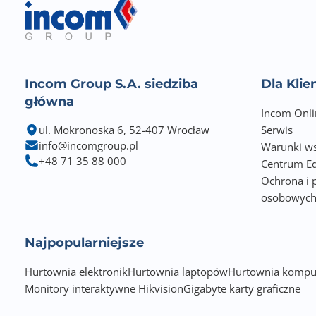
Incom Group S.A. siedziba
Dla Kli
główna
Incom Onli
ul. Mokronoska 6, 52-407 Wrocław
Serwis
info@incomgroup.pl
Warunki ws
+48 71 35 88 000
Centrum Ed
Ochrona i 
osobowyc
Najpopularniejsze
Hurtownia elektronik
Hurtownia laptopów
Hurtownia kompu
Monitory interaktywne Hikvision
Gigabyte karty graficzne