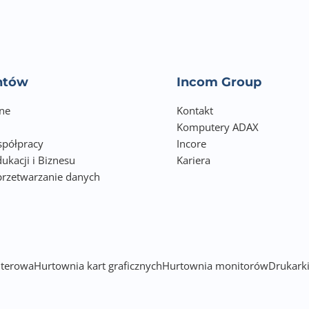
entów
Incom Group
ne
Kontakt
Komputery ADAX
półpracy
Incore
ukacji i Biznesu
Kariera
przetwarzanie danych
h
terowa
Hurtownia kart graficznych
Hurtownia monitorów
Drukarki