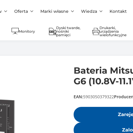
w
Oferta
Marki własne
Wiedza
Kontakt
Dyski twarde,
Drukarki,
Monitory
nośniki
urządzenia
pamięci
wielofunkcyjne
Bateria Mit
G6 (10.8V-11
EAN:
5903050379322
Producen
Zarej
Zalo