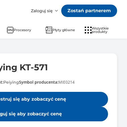
Zostań partnerem
Zaloguj się
Wszystkie
Procesory
Płyty główne
produkty
ying KT-571
t:
Symbol producenta:
MIE0214
Peiying
estruj się aby zobaczyć cenę
guj się aby zobaczyć cenę