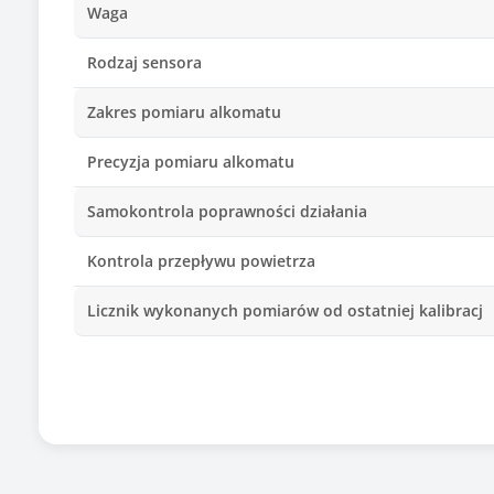
Waga
Rodzaj sensora
Zakres pomiaru alkomatu
Precyzja pomiaru alkomatu
Samokontrola poprawności działania
Kontrola przepływu powietrza
Licznik wykonanych pomiarów od ostatniej kalibracj
Licznik całkowitej ilości wykonanych pomiarów
Sposób prezentacji wyniku pomiaru
Zasilanie