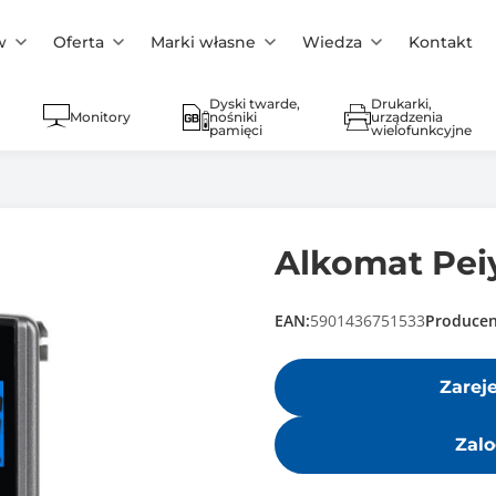
w
Oferta
Marki własne
Wiedza
Kontakt
Dyski twarde,
Drukarki,
Monitory
nośniki
urządzenia
pamięci
wielofunkcyjne
Alkomat Pei
EAN:
5901436751533
Producen
Zarej
Zalo