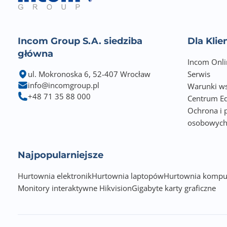
Incom Group S.A. siedziba
Dla Kli
główna
Incom Onli
ul. Mokronoska 6, 52-407 Wrocław
Serwis
info@incomgroup.pl
Warunki ws
+48 71 35 88 000
Centrum Ed
Ochrona i 
osobowyc
Najpopularniejsze
Hurtownia elektronik
Hurtownia laptopów
Hurtownia kompu
Monitory interaktywne Hikvision
Gigabyte karty graficzne