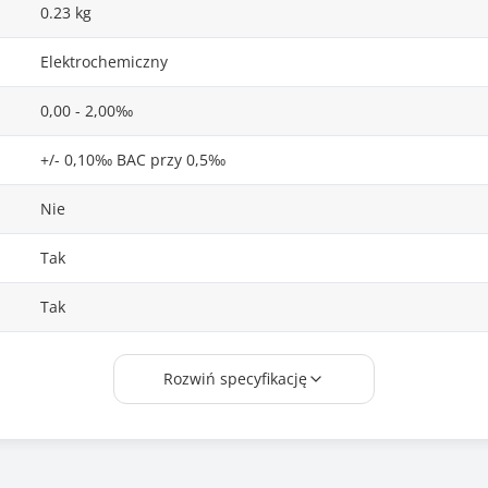
0.23 kg
Elektrochemiczny
0,00 - 2,00‰
+/- 0,10‰ BAC przy 0,5‰
Nie
Tak
Tak
Nie
Rozwiń specyfikację
4 cyfrowy, podświetlany ekran LED
2 x AAA