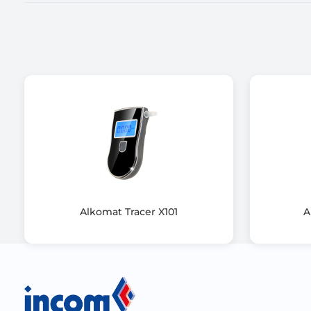
Wskaźnik rozładowania baterii
Inne cechy szczególne alkomatu
Kolor
Informacje dodatkowe
Alkomat Tracer X101
A