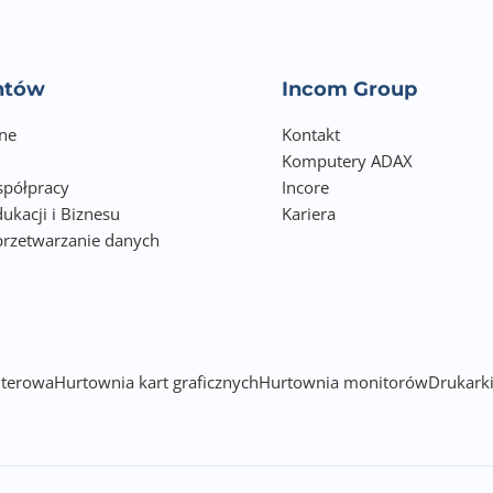
- Zakres wyświetlania: 0.00-0.20% zawartości alkoholu we krw
- 4 cyfry wyświetlacza z podświetleniem
entów
Incom Group
- Dokładność: +/-0.005% przy 0.05%
ne
Kontakt
- Powyżej 0,25mg / L BrAC (0.05%BAC lub 0.50‰ BAC) słyszaln
Komputery ADAX
- Wskaźnik niskiego stanu naładowania baterii i funkcja aut
półpracy
Incore
ukacji i Biznesu
Kariera
-Zasilanie: 2 baterie alkaliczne AAA 1.5V
przetwarzanie danych
h
terowa
Hurtownia kart graficznych
Hurtownia monitorów
Drukarki