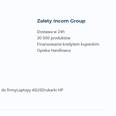
i(2.00‰ lub 1.0
Zalety Incom Group
Dostawa w 24h
y jest dźwięk al
30 000 produktów
omatycznego wył.
Finansowanie kredytem kupieckim
Opieka Handlowca
 do firmy
Laptopy ASUS
Drukarki HP