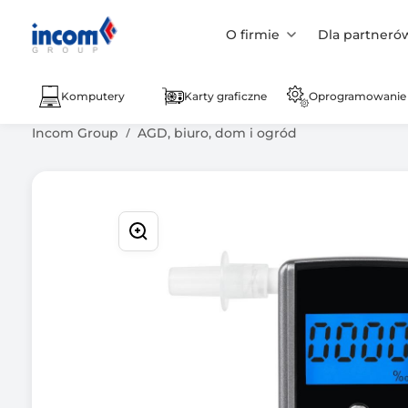
O firmie
Dla partneró
Komputery
Karty graficzne
Oprogramowanie
Incom Group
AGD, biuro, dom i ogród