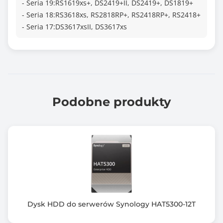
- Seria 19:RS1619xs+, DS2419+II, DS2419+, DS1819+
- Seria 18:RS3618xs, RS2818RP+, RS2418RP+, RS2418+
- Seria 17:DS3617xsII, DS3617xs
Podobne produkty
Dysk HDD do serwerów Synology HAT5300-12T