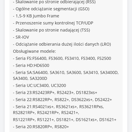
- Skalowanie po stronie odbierającej (RSS)
- Ogólne odciążanie segmentacji (GSO)
- 1,5-9 KB Jumbo Frame
- Przenoszenie sumy kontrolnej TCP/UDP
- Skalowanie po stronie nadającej (TSS)
- SR-IOV
- Odciążanie odbierania dużej ilości danych (LRO)
Obsługiwane modele:
- Seria FS:FS6400, FS3600, FS3410, FS3400, FS2500
- Seria HD:HD6500
- Seria SA:SA6400, SA3610, SA3600, SA3410, SA3400D,
SA3400, SA3200D
- Seria UC:UC3400, UC3200
- Seria 23:RS2423RP+, RS2423+, DS1823xs+
- Seria 22:RS822RP+, RS822+, DS3622xs+, DS2422+
- Seria 21:RS4021xs+, RS3621xs+, RS3621RPxs,
RS2821RP+, RS2421RP+, RS2421+,
RS1221RP+, RS1221+, DS1821+, DS1621xs+, DS1621+
- Seria 20:RS820RP+, RS820+