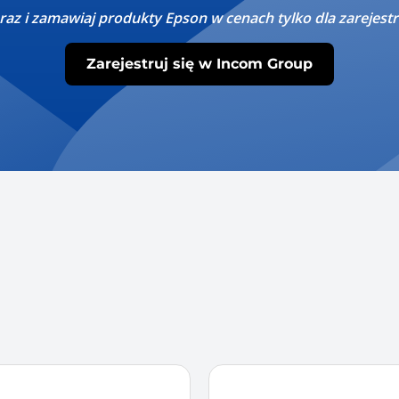
raz i zamawiaj produkty Epson w cenach tylko dla zarejes
Zarejestruj się w Incom Group