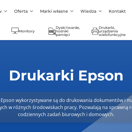
w
Oferta
Marki własne
Wiedza
Kontakt
Dyski twarde,
Drukarki,
Monitory
nośniki
urządzenia
pamięci
wielofunkcyjne
Drukarki Epson
 Epson wykorzystywane są do drukowania dokumentów i m
nych w różnych środowiskach pracy. Pozwalają na sprawną re
codziennych zadań biurowych i domowych.