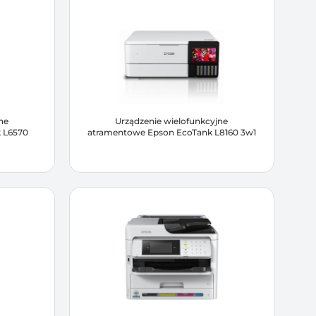
ne
Urządzenie wielofunkcyjne
 L6570
atramentowe Epson EcoTank L8160 3w1