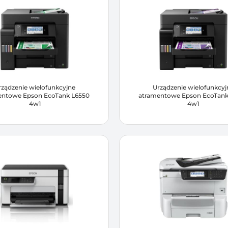
rządzenie wielofunkcyjne
Urządzenie wielofunkcyj
entowe Epson EcoTank L6550
atramentowe Epson EcoTank
4w1
4w1