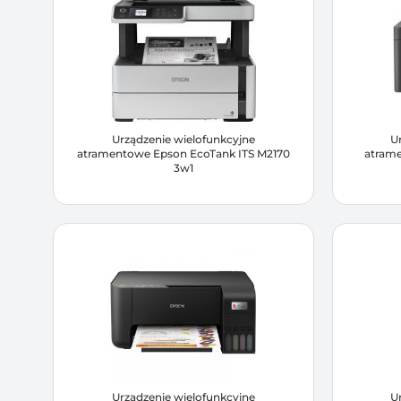
Urządzenie wielofunkcyjne
U
atramentowe Epson EcoTank ITS M2170
atram
3w1
Urządzenie wielofunkcyjne
U