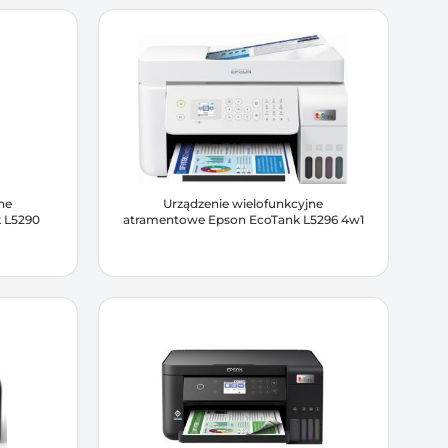
ne
Urządzenie wielofunkcyjne
 L5290
atramentowe Epson EcoTank L5296 4w1