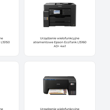
ne
Urządzenie wielofunkcyjne
L15150
atramentowe Epson EcoTank L15160
A3+ 4w1
ne
Urządzenie wielofunkcyjne