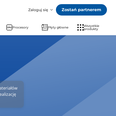
Zostań partnerem
Zaloguj się
Wszystkie
Procesory
Płyty główne
produkty
ateriałów
alizację