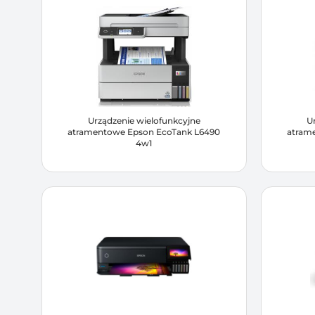
Urządzenie wielofunkcyjne
U
atramentowe Epson EcoTank L6490
atram
4w1