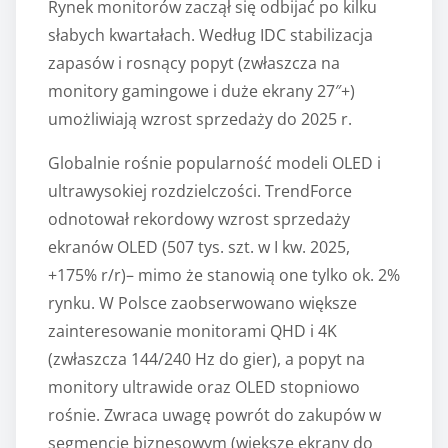
Rynek monitorów zaczął się odbijać po kilku
słabych kwartałach. Według IDC stabilizacja
zapasów i rosnący popyt (zwłaszcza na
monitory gamingowe i duże ekrany 27″+)
umożliwiają wzrost sprzedaży do 2025 r.
Globalnie rośnie popularność modeli OLED i
ultrawysokiej rozdzielczości. TrendForce
odnotował rekordowy wzrost sprzedaży
ekranów OLED (507 tys. szt. w I kw. 2025,
+175% r/r)– mimo że stanowią one tylko ok. 2%
rynku. W Polsce zaobserwowano większe
zainteresowanie monitorami QHD i 4K
(zwłaszcza 144/240 Hz do gier), a popyt na
monitory ultrawide oraz OLED stopniowo
rośnie. Zwraca uwagę powrót do zakupów w
segmencie biznesowym (większe ekrany do