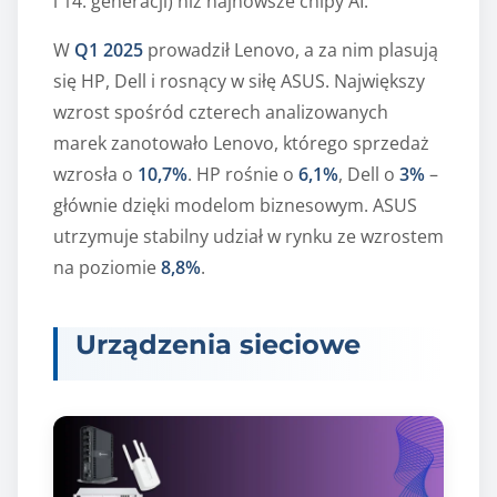
i 14. generacji) niż najnowsze chipy AI.
W
Q1 2025
prowadził Lenovo, a za nim plasują
się HP, Dell i rosnący w siłę ASUS. Największy
wzrost spośród czterech analizowanych
marek zanotowało Lenovo, którego sprzedaż
wzrosła o
10,7%
. HP rośnie o
6,1%
, Dell o
3%
–
głównie dzięki modelom biznesowym. ASUS
utrzymuje stabilny udział w rynku ze wzrostem
na poziomie
8,8%
.
Urządzenia sieciowe