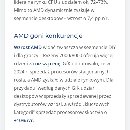
lidera na rynku CPU z udziałem ok. 72–73%.
Mimo to AMD dynamicznie zyskuje w
segmencie desktopów – wzrost o 7,4 pp r/r.
AMD goni konkurencje
Wzrost AMD
widać zwłaszcza w segmencie DIY
i dla graczy – Ryzeny 7000/8000 oferują więcej
rdzeni za
niższą cenę
. GfK odnotowało, że w
2024 r. sprzedaż procesorów stacjonarnych
rosła, a AMD zyskało w udziale rynkowym. Dla
przykładu, według danych GfK udział
desktopów w sprzedaży sprzedawanej przez
dystrybutorów wzrósł, a wśród „kluczowych
kategorii” sprzedaż procesorów skoczyła o
+10% r/r.