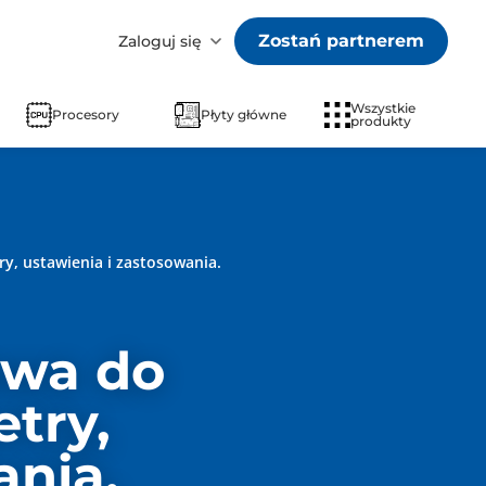
Zostań partnerem
Zaloguj się
Wszystkie
Procesory
Płyty główne
produkty
y, ustawienia i zastosowania.
owa do
try,
ania.