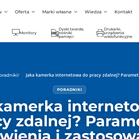
w
Oferta
Marki własne
Wiedza
Kontakt
Dyski twarde,
Drukarki,
Monitory
nośniki
urządzenia
pamięci
wielofunkcyjne
/
Jaka kamerka internetowa do pracy zdalnej? Parametr
oradniki
PORADNIKI
kamerka internet
cy zdalnej? Parame
wienia i zastosow