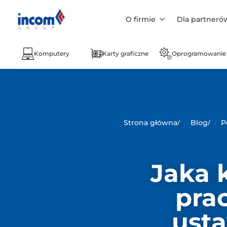
O firmie
Dla partneró
Komputery
Karty graficzne
Oprogramowanie
/
/
Strona główna
Blog
P
Jaka 
pra
usta