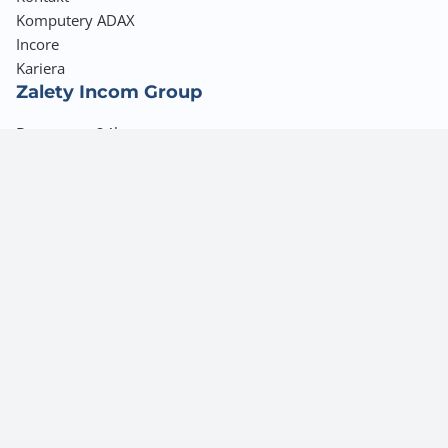
Komputery ADAX
Incore
Kariera
Zalety Incom Group
Dostawa w 24h
30 000 produktów
Finansowanie kredytem kupieckim
Opieka Handlowca
Najpopularniejsze
Hurtownia elektronik
Hurtownia laptopów
Hurtownia komputerowa
Hurtownia kart graficznych
Hurtownia monitorów
Drukarki do firmy
Laptopy ASUS
Drukarki HP
Monitory interaktywne Hikvision
Gigabyte karty graficzne