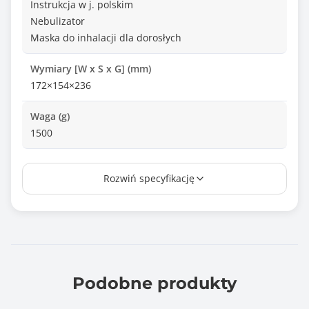
Instrukcja w j. polskim
Nebulizator
Maska do inhalacji dla dorosłych
Wymiary [W x S x G] (mm)
172×154×236
Waga (g)
1500
Zawiera baterię / akumulator
Rozwiń specyfikację
Nie
Informacje dodatkowe
Inhalator dla dzieci, zestaw nebulizator, maski,
filterki
Moc: 110V/120V/220V/230V 50/60HZ
Pobór energii: 180 VA Max
Podobne produkty
Pojemność leku: 10 ml
Wielkość cząstek: 0.5 to 10 um