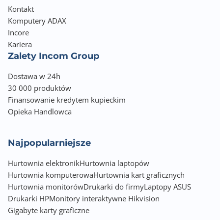
Kontakt
Komputery ADAX
Incore
Kariera
Zalety Incom Group
Dostawa w 24h
30 000 produktów
Finansowanie kredytem kupieckim
Opieka Handlowca
Najpopularniejsze
Hurtownia elektronik
Hurtownia laptopów
Hurtownia komputerowa
Hurtownia kart graficznych
Hurtownia monitorów
Drukarki do firmy
Laptopy ASUS
Drukarki HP
Monitory interaktywne Hikvision
Gigabyte karty graficzne