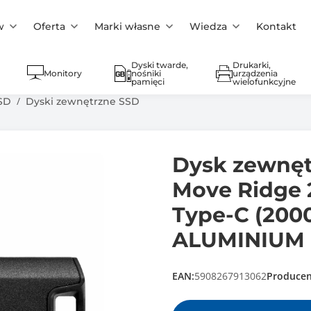
w
Oferta
Marki własne
Wiedza
Kontakt
Dyski twarde,
Drukarki,
Monitory
nośniki
urządzenia
pamięci
wielofunkcyjne
SD
Dyski zewnętrzne SSD
Dysk zewnę
Move Ridge 
Type-C (200
ALUMINIUM
EAN:
5908267913062
Producen