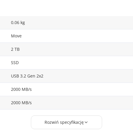
0.06 kg
Move
2 TB
SSD
USB 3.2 Gen 2x2
2000 MB/s
2000 MB/s
Czarny (Black)
Rozwiń specyfikację
Lekki i trwały dzięki aluminiowej obudowie