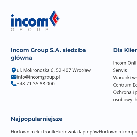
Incom Group S.A. siedziba
Dla Kli
główna
Incom Onli
ul. Mokronoska 6, 52-407 Wrocław
Serwis
info@incomgroup.pl
Warunki ws
+48 71 35 88 000
Centrum Ed
Ochrona i 
osobowyc
Najpopularniejsze
Hurtownia elektronik
Hurtownia laptopów
Hurtownia kompu