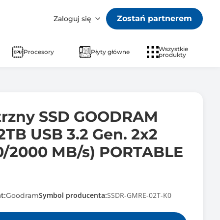
Zostań partnerem
Zaloguj się
Wszystkie
Procesory
Płyty główne
produkty
trzny SSD GOODRAM
2TB USB 3.2 Gen. 2x2
0/2000 MB/s) PORTABLE
t:
Symbol producenta:
SSDR-GMRE-02T-K0
Goodram