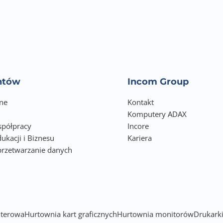
entów
Incom Group
ne
Kontakt
Komputery ADAX
półpracy
Incore
ukacji i Biznesu
Kariera
przetwarzanie danych
h
terowa
Hurtownia kart graficznych
Hurtownia monitorów
Drukarki