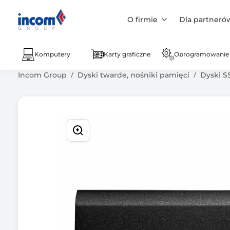
O firmie
Dla partneró
Komputery
Karty graficzne
Oprogramowanie
Incom Group
Dyski twarde, nośniki pamięci
Dyski S