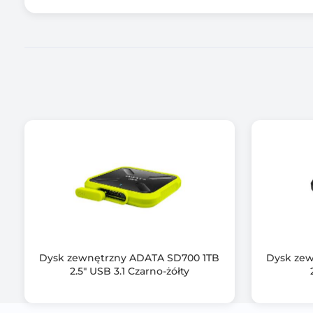
Gwarancja producenta [mies.]
Dysk zewnętrzny ADATA SD700 1TB
Dysk zew
2.5" USB 3.1 Czarno-żółty