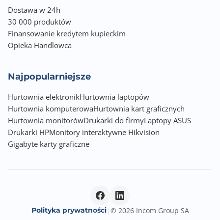
Dostawa w 24h
30 000 produktów
Finansowanie kredytem kupieckim
Opieka Handlowca
Najpopularniejsze
Hurtownia elektronik
Hurtownia laptopów
Hurtownia komputerowa
Hurtownia kart graficznych
Hurtownia monitorów
Drukarki do firmy
Laptopy ASUS
Drukarki HP
Monitory interaktywne Hikvision
Gigabyte karty graficzne
Polityka prywatności
|
© 2026 Incom Group SA