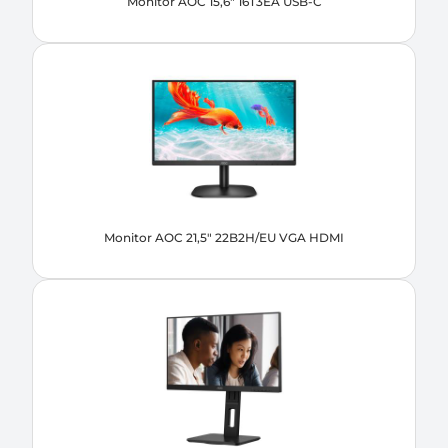
Monitor AOC 15,6" 16T3EA USB-C
Monitor AOC 21,5" 22B2H/EU VGA HDMI