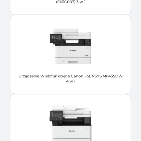
(5161C007) 3 w 1
Urządzenie Wielofunkcyjne Canon i-SENSYS MF455DW
4 w 1