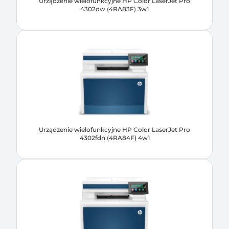
Urządzenie wielofunkcyjne HP Color LaserJet Pro
4302dw (4RA83F) 3w1
Urządzenie wielofunkcyjne HP Color LaserJet Pro
4302fdn (4RA84F) 4w1