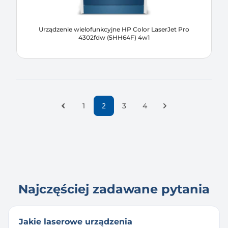
Urządzenie wielofunkcyjne HP Color LaserJet Pro
4302fdw (5HH64F) 4w1
Poprzednia strona
2
Następna strona
1
3
4
Najczęściej zadawane pytania
Jakie laserowe urządzenia